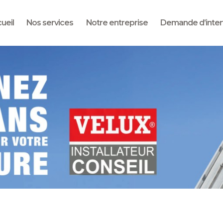
Notre entreprise
ueil
Nos services
Notre entreprise
Demande d’inter
Nos services
Plaquette
commerciale
Confortoit
Demande
d’intervention
Contactez-nous
Nos réalisations
Candidature