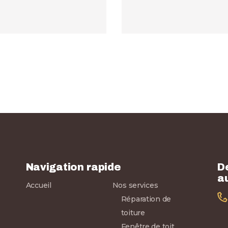
Navigation rapide
D
a
Accueil
Nos services
Réparation de
toiture
Fenêtre de toit