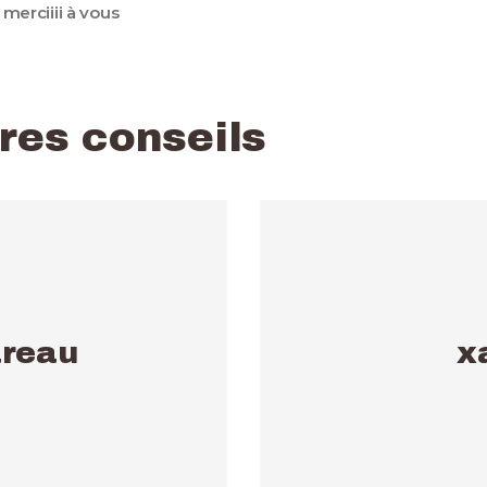
erciiii à vous
Spontanée
res conseils
areau
x