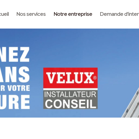
Notre entreprise
ueil
Nos services
Notre entreprise
Demande d’inter
Nos services
Plaquette
commerciale
Confortoit
Demande
d’intervention
Contactez-nous
Nos réalisations
Candidature