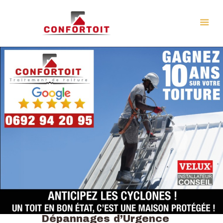
Notre entreprise
Nos services
Plaquette commerciale
Confortoit
Demande d’intervention
Contactez-nous
Nos réalisations
Candidature Spontanée
Dépannages d’Urgence